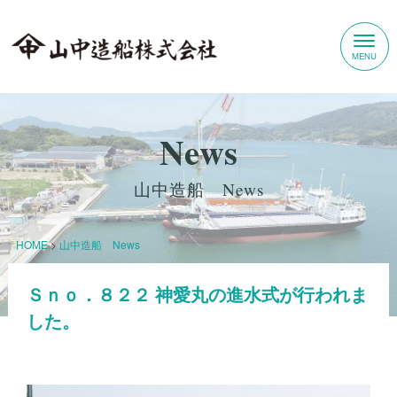
News
山中造船 News
HOME
>
山中造船 News
Ｓｎｏ．８２２ 神愛丸の進水式が行われま
した。