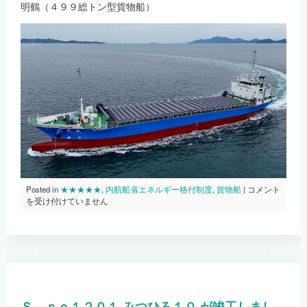
明鶴（４９９総トン型貨物船）
内
Posted in
★★★★★
,
内航船省エネルギー格付制度
,
貨物船
|
コメント
航
を受け付けていません
船
省
エ
ネ
ル
ギ
ー
格
Ｓ．ｎｏ１２０１ みつひろ１０ が竣工しまし
付