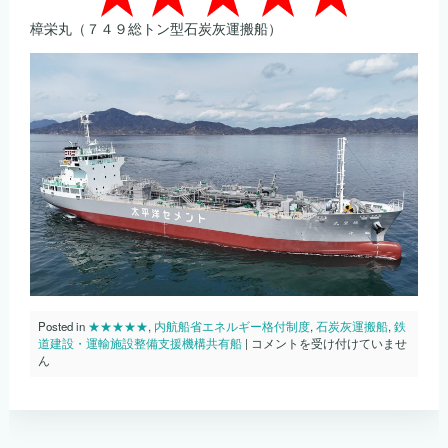
樟栄丸（７４９総トン型石炭灰運搬船）
Posted in
★★★★★
,
内航船省エネルギー格付制度
,
石炭灰運搬船
,
鉄
内
道建設・運輸施設整備支援機構共有船
|
コメントを受け付けていませ
航
ん
船
省
エ
ネ
ル