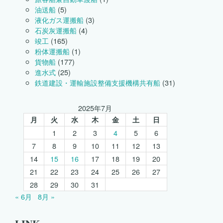
与
油送船
(5)
さ
液化ガス運搬船
(3)
れ
石炭灰運搬船
(4)
ま
し
竣工
(165)
た。
粉体運搬船
(1)
は
貨物船
(177)
進水式
(25)
鉄道建設・運輸施設整備支援機構共有船
(31)
2025年7月
月
火
水
木
金
土
日
1
2
3
4
5
6
7
8
9
10
11
12
13
14
15
16
17
18
19
20
21
22
23
24
25
26
27
28
29
30
31
« 6月
8月 »