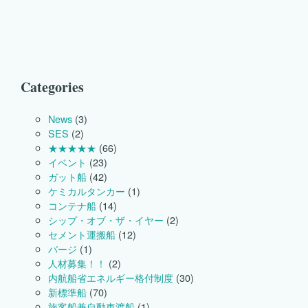
ギ
ー
格
付
制
度
に
Categories
お
い
て
News
(3)
下
SES
(2)
記
★★★★★
(66)
の
イベント
(23)
船
舶
ガット船
(42)
が
ケミカルタンカー
(1)
最
コンテナ船
(14)
高
シップ・オブ・ザ・イヤー
(2)
ラ
ン
セメント運搬船
(12)
ク
バージ
(1)
の
人材募集！！
(2)
★
内航船省エネルギー格付制度
(30)
５
を
新標準船
(70)
付
旅客船兼自動車渡船
(1)