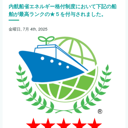
つ
内航船省エネルギー格付制度において下記の船
ひ
ろ
舶が最高ランクの★５を付与されました。
１
０
が
金曜日, 7月 4th, 2025
竣
工
し
ま
し
た。
は