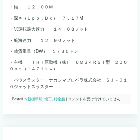
し
・幅 １２．００Ｍ
た。
は
・深さ（Ｕｐｐ．Ｄｋ） ７．１７M
・試運転最大速力 １４．０８ノット
・航海速力 １２．９０ノット
・載貨重量（DW） １７３５トン
・主機 ＩＨＩ原動機（株） ６Ｍ３４ＲＧＴ型 ２００
０ｐｓ（１４７１ｋｗ）
・バウスラスター ナカシマプロペラ株式会社 ＳＪ－０１
０ジェットスラスター
Ｓ．
Posted in
新標準船
,
竣工
,
貨物船
|
コメントを受け付けていません
ｎ
ｏ
１
２
０
１
み