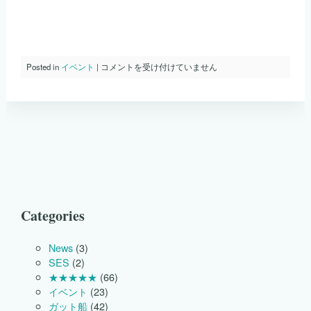
田
Posted in
イベント
|
コメントを受け付けていません
中
神
社
の
秋
祭
り
の
酒
迎
え
を
Categories
行
い
ま
News
(3)
し
SES
(2)
た。
★★★★★
(66)
は
イベント
(23)
ガット船
(42)