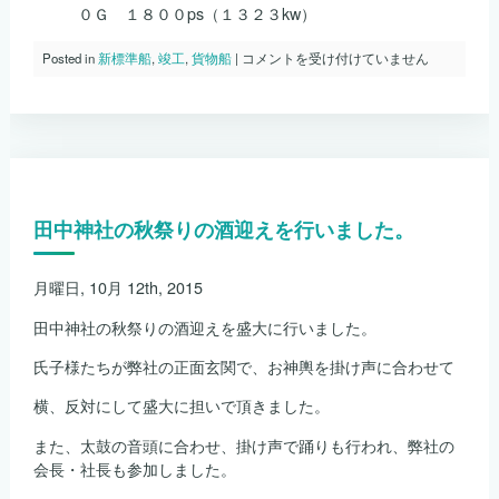
０Ｇ １８００ps（１３２３kw）
Ｓ
Posted in
新標準船
,
竣工
,
貨物船
|
コメントを受け付けていません
ｎ
ｏ．
１
０
２
７
神
瑞
田中神社の秋祭りの酒迎えを行いました。
丸
が
竣
工
月曜日, 10月 12th, 2015
し
ま
田中神社の秋祭りの酒迎えを盛大に行いました。
し
た。
氏子様たちが弊社の正面玄関で、お神輿を掛け声に合わせて
は
横、反対にして盛大に担いで頂きました。
また、太鼓の音頭に合わせ、掛け声で踊りも行われ、弊社の
会長・社長も参加しました。