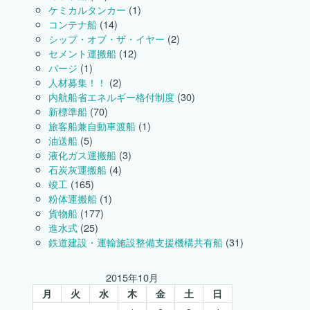
ケミカルタンカー
(1)
コンテナ船
(14)
シップ・オブ・ザ・イヤー
(2)
セメント運搬船
(12)
バージ
(1)
人材募集！！
(2)
内航船省エネルギー格付制度
(30)
新標準船
(70)
旅客船兼自動車渡船
(1)
油送船
(5)
液化ガス運搬船
(3)
石炭灰運搬船
(4)
竣工
(165)
粉体運搬船
(1)
貨物船
(177)
進水式
(25)
鉄道建設・運輸施設整備支援機構共有船
(31)
2015年10月
月
火
水
木
金
土
日