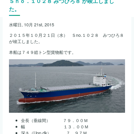
Ｓｎｏ．１０２８ みつひろ８ が竣工しまし
た。
水曜日, 10月 21st, 2015
２０１５年１０月２１日（水） Ｓno.１０２８ みつひろ８
が竣工しました。
本船は７４９総トン型貨物船です。
全長（垂線間） ７９．００Ｍ
幅 １３．００Ｍ
深さ（Upp.dk） ７．９７Ｍ