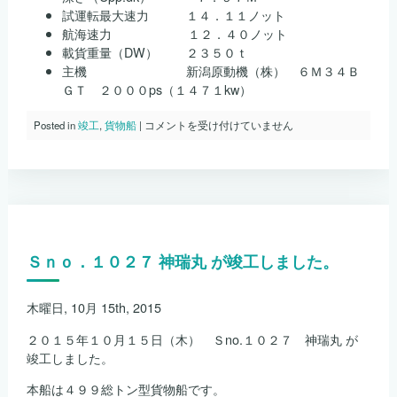
試運転最大速力 １４．１１ノット
航海速力 １２．４０ノット
載貨重量（DW） ２３５０ｔ
主機 新潟原動機（株） ６Ｍ３４Ｂ
ＧＴ ２０００ps（１４７１kw）
Ｓ
Posted in
竣工
,
貨物船
|
コメントを受け付けていません
ｎ
ｏ．
１
０
２
８
み
つ
Ｓｎｏ．１０２７ 神瑞丸 が竣工しました。
ひ
ろ
８
が
木曜日, 10月 15th, 2015
竣
工
２０１５年１０月１５日（木） Ｓno.１０２７ 神瑞丸 が
し
竣工しました。
ま
し
本船は４９９総トン型貨物船です。
た。