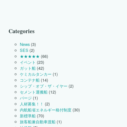
ー
格
付
制
度
に
Categories
お
い
て
News
(3)
下
SES
(2)
記
★★★★★
(66)
の
イベント
(23)
船
舶
ガット船
(42)
が
ケミカルタンカー
(1)
最
コンテナ船
(14)
高
シップ・オブ・ザ・イヤー
(2)
ラ
ン
セメント運搬船
(12)
ク
バージ
(1)
の
人材募集！！
(2)
★
内航船省エネルギー格付制度
(30)
５
を
新標準船
(70)
付
旅客船兼自動車渡船
(1)
与