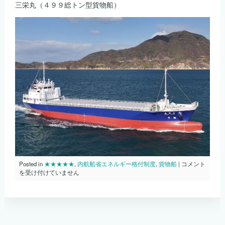
三栄丸（４９９総トン型貨物船）
内
Posted in
★★★★★
,
内航船省エネルギー格付制度
,
貨物船
|
コメント
航
を受け付けていません
船
省
エ
ネ
ル
ギ