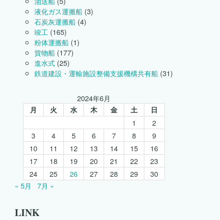
油送船
(5)
さ
液化ガス運搬船
(3)
れ
石炭灰運搬船
(4)
ま
し
竣工
(165)
た。
粉体運搬船
(1)
は
貨物船
(177)
進水式
(25)
鉄道建設・運輸施設整備支援機構共有船
(31)
2024年6月
月
火
水
木
金
土
日
1
2
3
4
5
6
7
8
9
10
11
12
13
14
15
16
17
18
19
20
21
22
23
24
25
26
27
28
29
30
« 5月
7月 »
LINK