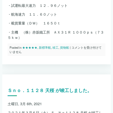
・試運転最大速力 １２．９６ノット
・航海速力 １１．６０ノット
・載貨重量（ＤＷ） １６５０ｔ
・主機 （株）赤坂鐵工所 ＡＸ３１Ｒ １０００ｐｓ（７３
５ｋｗ）
Ｓ
Posted in
★★★★★
,
新標準船
,
竣工
,
貨物船
|
コメントを受け付けて
ｎ
いません
ｏ．
１
１
２
５
扇
桜
丸
Ｓｎｏ．１１２８ 天桜 が竣工しました。
が
竣
工
し
土曜日, 3月 6th, 2021
ま
し
２０２１年３月６日（土） Ｓ．Ｎｏ１１２８ 天桜 が竣工し