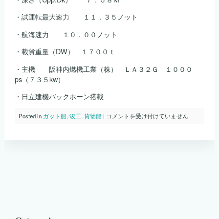
・試運転最大速力 １１．３５ノット
・航海速力 １０．００ノット
・載貨重量（DW） １７００ｔ
・主機 阪神内燃機工業（株） ＬＡ３２Ｇ １０００
ps（７３５kw）
・日立建機バックホーン搭載
Ｓ
Posted in
ガット船
,
竣工
,
貨物船
|
コメントを受け付けていません
ｎ
ｏ．
１
１
２
８
天
桜
が
竣
工
し