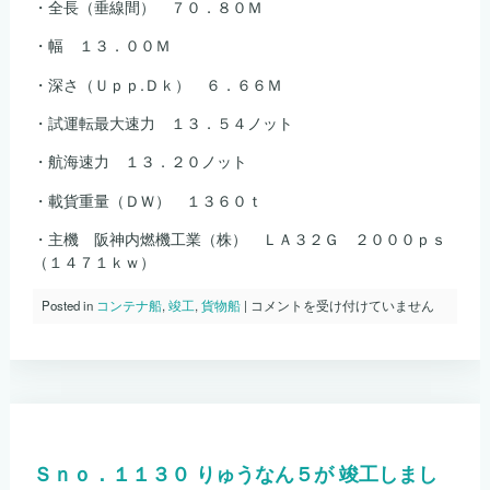
・全長（垂線間） ７０．８０Ｍ
・幅 １３．００Ｍ
・深さ（Ｕｐｐ.Ｄｋ） ６．６６Ｍ
・試運転最大速力 １３．５４ノット
・航海速力 １３．２０ノット
・載貨重量（ＤＷ） １３６０ｔ
・主機 阪神内燃機工業（株） ＬＡ３２Ｇ ２０００ｐｓ
（１４７１ｋｗ）
Ｓ
Posted in
コンテナ船
,
竣工
,
貨物船
|
コメントを受け付けていません
ｎ
ｏ．
１
１
２
７
た
か
Ｓｎｏ．１１３０ りゅうなん５が 竣工しまし
と