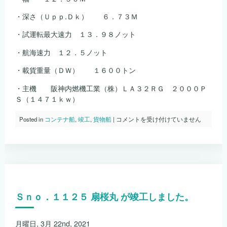
・深さ（Ｕｐｐ.Ｄｋ） ６．７３Ｍ
・試運転最大速力 １３．９８ノット
・航海速力 １２．５ノット
・載貨重量（ＤＷ） １６００トン
・主機 阪神内燃機工業（株）ＬＡ３２ＲＧ ２０００Ｐ
Ｓ（１４７１ｋｗ）
Ｓ
Posted in
コンテナ船
,
竣工
,
貨物船
|
コメントを受け付けていません
ｎ
ｏ．
１
１
３
０
り
ゅ
Ｓｎｏ．１１２５ 扇桜丸 が竣工しました。
う
な
ん
５
月曜日, 3月 22nd, 2021