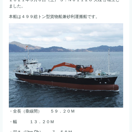
た。
ました。
は
本船は４９９総トン型貨物船兼砂利運搬船です。
・全長（垂線間） ５９．２０Ｍ
・幅 １３．２０Ｍ
・深さ（Upp.Dk） ７．５８Ｍ