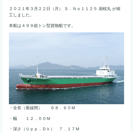
が
竣
２０２１年３月２２日（月） Ｓ．Ｎｏ１１２５ 扇桜丸 が竣
工
工しました。
し
ま
本船は４９９総トン型貨物船です。
し
た。
は
・全長（垂線間） ６８．６０Ｍ
・幅 １２．００Ｍ
・深さ（Ｕｐｐ．Ｄｋ） ７．１７Ｍ