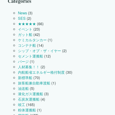
Categories
ま
し
た。
News
(3)
は
SES
(2)
★★★★★
(66)
イベント
(23)
ガット船
(42)
ケミカルタンカー
(1)
コンテナ船
(14)
シップ・オブ・ザ・イヤー
(2)
セメント運搬船
(12)
バージ
(1)
人材募集！！
(2)
内航船省エネルギー格付制度
(30)
新標準船
(70)
旅客船兼自動車渡船
(1)
油送船
(5)
液化ガス運搬船
(3)
石炭灰運搬船
(4)
竣工
(165)
粉体運搬船
(1)