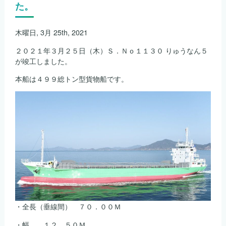
り
た。
が
竣
工
木曜日, 3月 25th, 2021
し
ま
２０２１年３月２５日（木）Ｓ．Ｎｏ１１３０ りゅうなん５
し
が竣工しました。
た。
は
本船は４９９総トン型貨物船です。
・全長（垂線間） ７０．００Ｍ
・幅 １２．５０Ｍ