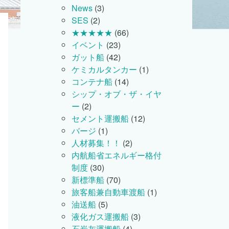
News
(3)
SES
(2)
★★★★★
(66)
イベント
(23)
ガット船
(42)
ケミカルタンカー
(1)
コンテナ船
(14)
シップ・オブ・ザ・イヤ
ー
(2)
セメント運搬船
(12)
バージ
(1)
人材募集！！
(2)
内航船省エネルギー格付
制度
(30)
新標準船
(70)
旅客船兼自動車渡船
(1)
油送船
(5)
液化ガス運搬船
(3)
石炭灰運搬船
(4)