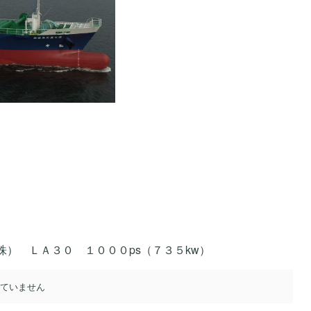
Ａ３０ １０００ps（７３５kw）
けていません