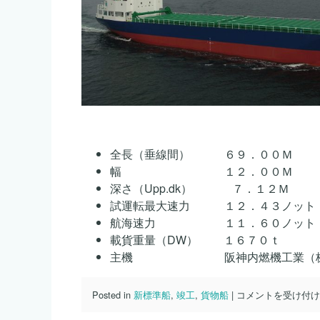
全長（垂線間） ６９．００Ｍ
幅 １２．００Ｍ
深さ（Upp.dk） ７．１２Ｍ
試運転最大速力 １２．４３ノット
航海速力 １１．６０ノット
載貨重量（DW） １６７０ｔ
主機 阪神内燃機工業（株） Ｌ
Ｓ
Posted in
新標準船
,
竣工
,
貨物船
|
コメントを受け付
ｎ