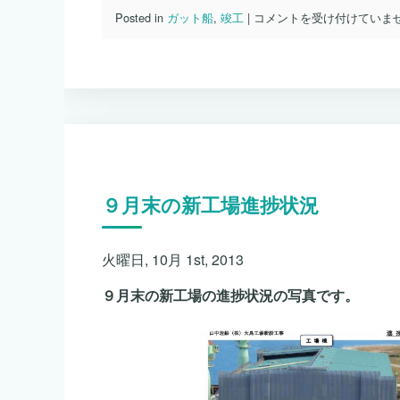
Ｓ
Posted in
ガット船
,
竣工
|
コメントを受け付けていま
ｎ
ｏ．
８
５
２
第
十
大
共
丸
９月末の新工場進捗状況
が
竣
工
し
火曜日, 10月 1st, 2013
ま
し
９月末の新工場の進捗状況の写真です。
た。
は