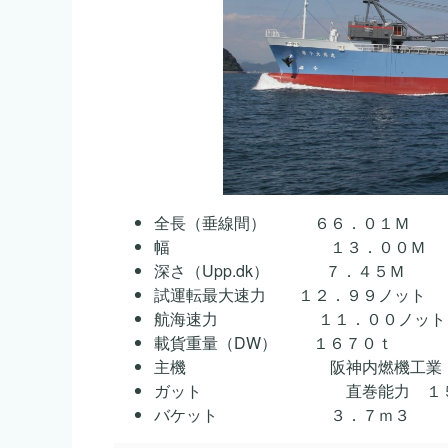
全長（垂線間） ６６．０１Ｍ
幅 １３．００Ｍ
深さ（Upp.dk） ７．４５Ｍ
試運転最大速力 １２．９９ノット
航海速力 １１．００ノット
載貨重量（DW） １６７０ｔ
主機 阪神内燃機工業（株） Ｌ
ガット 直巻能力 １５ト
バケット ３．７ｍ３