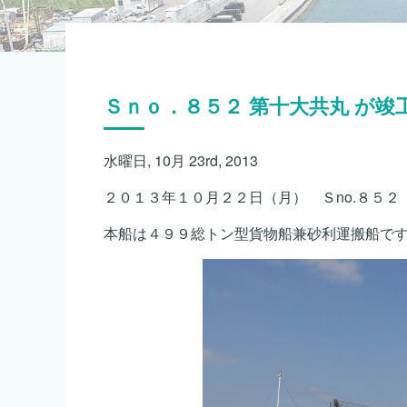
Ｓｎｏ．８５２ 第十大共丸 が竣
水曜日, 10月 23rd, 2013
２０１３年１０月２２日（月） Ｓno.８５２
本船は４９９総トン型貨物船兼砂利運搬船で