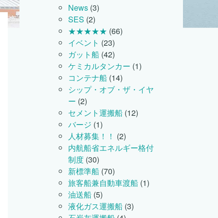
News
(3)
SES
(2)
★★★★★
(66)
イベント
(23)
ガット船
(42)
ケミカルタンカー
(1)
コンテナ船
(14)
シップ・オブ・ザ・イヤ
ー
(2)
セメント運搬船
(12)
バージ
(1)
人材募集！！
(2)
内航船省エネルギー格付
制度
(30)
新標準船
(70)
旅客船兼自動車渡船
(1)
油送船
(5)
液化ガス運搬船
(3)
石炭灰運搬船
(4)