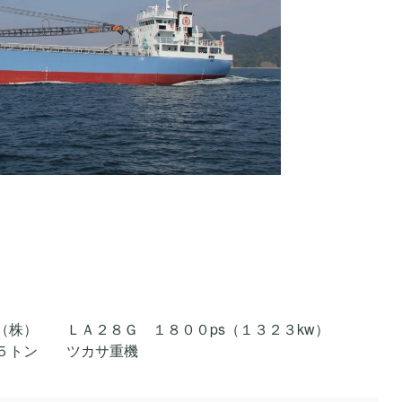
Ａ２８Ｇ １８００ps（１３２３kw）
ン ツカサ重機