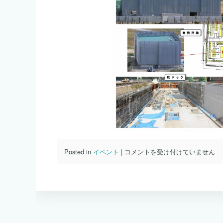
９
Posted in
イベント
|
コメントを受け付けていません
月
末
の
新
工
場
進