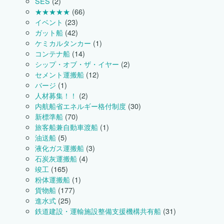
SES
(2)
★★★★★
(66)
イベント
(23)
ガット船
(42)
ケミカルタンカー
(1)
コンテナ船
(14)
シップ・オブ・ザ・イヤー
(2)
セメント運搬船
(12)
バージ
(1)
人材募集！！
(2)
内航船省エネルギー格付制度
(30)
新標準船
(70)
旅客船兼自動車渡船
(1)
油送船
(5)
液化ガス運搬船
(3)
石炭灰運搬船
(4)
竣工
(165)
粉体運搬船
(1)
貨物船
(177)
進水式
(25)
鉄道建設・運輸施設整備支援機構共有船
(31)