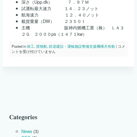
深さ（Upp.dk） ７．９７Ｍ
試運転最大速力 １４．２３ノット
航海速力 １２．４０ノット
載貨重量（DW） ２３５０ｔ
主機 阪神内燃機工業（株） ＬＡ３
２Ｇ ２０００ps（１４７１kw）
Ｓ
Posted in
竣工
,
貨物船
,
鉄道建設・運輸施設整備支援機構共有船
|
コメ
ｎ
ントを受け付けていません
ｏ．
１
０
２
３
成
秀
丸
が
竣
工
し
Categories
ま
し
た。
News
(3)
は