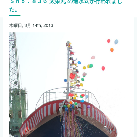
Ｓｎｏ．８３６ 太栄丸 の進水式が行われまし
た。
木曜日, 3月 14th, 2013