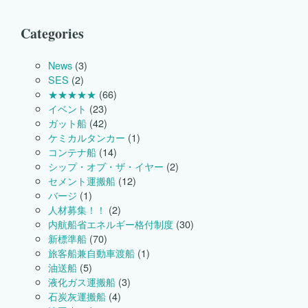
進
水
式
Categories
が
行
わ
News
(3)
れ
SES
(2)
ま
★★★★★
(66)
し
イベント
(23)
た。
は
ガット船
(42)
ケミカルタンカー
(1)
コンテナ船
(14)
シップ・オブ・ザ・イヤー
(2)
セメント運搬船
(12)
バージ
(1)
人材募集！！
(2)
内航船省エネルギー格付制度
(30)
新標準船
(70)
旅客船兼自動車渡船
(1)
油送船
(5)
液化ガス運搬船
(3)
石炭灰運搬船
(4)