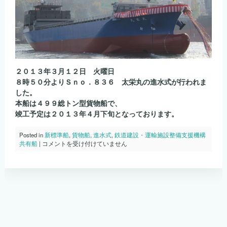
２０１３年３月１２日 火曜日
８時５０分よりＳｎｏ．８３６ 太栄丸の進水式が行われま
した。
本船は４９９総トン型貨物船で、
竣工予定は２０１３年４月下旬となっております。
Posted in
新標準船
,
貨物船
,
進水式
,
鉄道建設・運輸施設整備支援機構
Ｓ
共有船
|
コメントを受け付けていません
ｎ
ｏ．
８
３
６
太
栄
丸
の