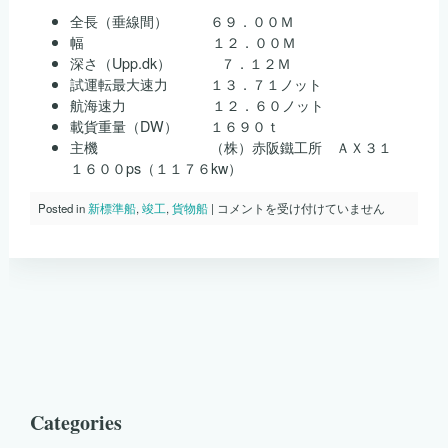
全長（垂線間） ６９．００Ｍ
幅 １２．００Ｍ
深さ（Upp.dk） ７．１２Ｍ
試運転最大速力 １３．７１ノット
航海速力 １２．６０ノット
載貨重量（DW） １６９０ｔ
主機 （株）赤阪鐵工所 ＡＸ３１
１６００ps（１１７６kw）
Ｓ
Posted in
新標準船
,
竣工
,
貨物船
|
コメントを受け付けていません
ｎ
ｏ．
１
０
１
０
第
二
十
一
進
宏
Categories
丸
が