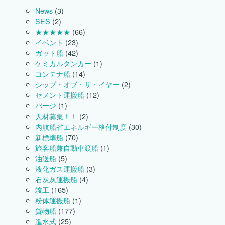
竣
News
(3)
工
SES
(2)
し
★★★★★
(66)
ま
イベント
(23)
し
た。
ガット船
(42)
は
ケミカルタンカー
(1)
コンテナ船
(14)
シップ・オブ・ザ・イヤー
(2)
セメント運搬船
(12)
バージ
(1)
人材募集！！
(2)
内航船省エネルギー格付制度
(30)
新標準船
(70)
旅客船兼自動車渡船
(1)
油送船
(5)
液化ガス運搬船
(3)
石炭灰運搬船
(4)
竣工
(165)
粉体運搬船
(1)
貨物船
(177)
進水式
(25)