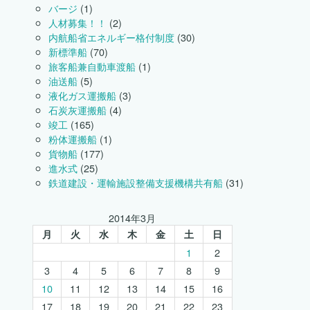
バージ
(1)
人材募集！！
(2)
内航船省エネルギー格付制度
(30)
新標準船
(70)
旅客船兼自動車渡船
(1)
油送船
(5)
液化ガス運搬船
(3)
石炭灰運搬船
(4)
竣工
(165)
粉体運搬船
(1)
貨物船
(177)
進水式
(25)
鉄道建設・運輸施設整備支援機構共有船
(31)
2014年3月
月
火
水
木
金
土
日
1
2
3
4
5
6
7
8
9
10
11
12
13
14
15
16
17
18
19
20
21
22
23