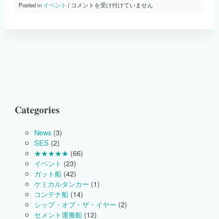
２
Posted in
イベント
|
コメントを受け付けていません
０
１
４
年
３
月
新
工
場
完
成
は
Categories
News
(3)
SES
(2)
★★★★★
(66)
イベント
(23)
ガット船
(42)
ケミカルタンカー
(1)
コンテナ船
(14)
シップ・オブ・ザ・イヤー
(2)
セメント運搬船
(12)