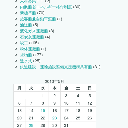
人材募集！！
(2)
内航船省エネルギー格付制度
(30)
新標準船
(70)
旅客船兼自動車渡船
(1)
油送船
(5)
液化ガス運搬船
(3)
石炭灰運搬船
(4)
竣工
(165)
粉体運搬船
(1)
貨物船
(177)
進水式
(25)
鉄道建設・運輸施設整備支援機構共有船
(31)
2013年5月
月
火
水
木
金
土
日
1
2
3
4
5
6
7
8
9
10
11
12
13
14
15
16
17
18
19
20
21
22
23
24
25
26
27
28
29
30
31