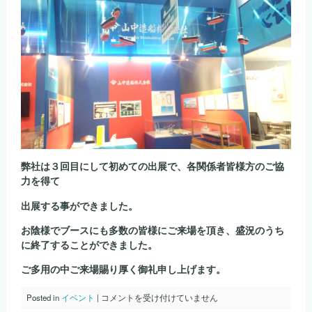
弊社は３回目にして初めての出展で、各関係者皆様方のご協
力を得て
出展する事ができました。
お陰様でブースにも多数の皆様にご来場を頂き、盛況のうち
に終了することができました。
ご多用の中ご来場賜り厚く御礼申し上げます。
バ
Posted in
イベント
|
コメントを受け付けていません
リ