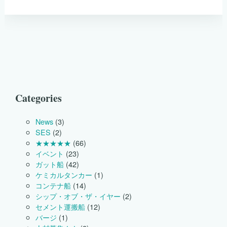
シ
ッ
プ
２
０
１
３
に
出
展
し
Categories
ま
し
た。
News
(3)
は
SES
(2)
★★★★★
(66)
イベント
(23)
ガット船
(42)
ケミカルタンカー
(1)
コンテナ船
(14)
シップ・オブ・ザ・イヤー
(2)
セメント運搬船
(12)
バージ
(1)