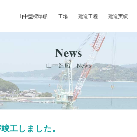
⼭中型標準船
工場
建造工程
建造実績
News
山中造船 News
が竣工しました。