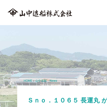
HOME
>
山中造船 News
Ｓｎｏ．１０６５ 長運丸 