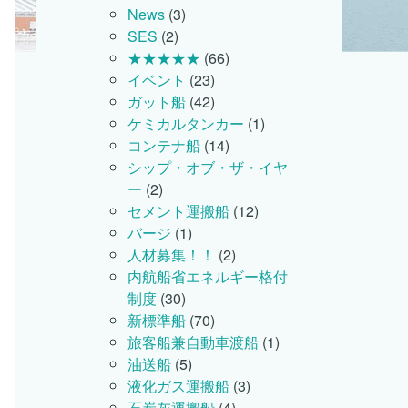
News
(3)
SES
(2)
★★★★★
(66)
イベント
(23)
ガット船
(42)
ケミカルタンカー
(1)
コンテナ船
(14)
シップ・オブ・ザ・イヤ
ー
(2)
セメント運搬船
(12)
バージ
(1)
人材募集！！
(2)
内航船省エネルギー格付
制度
(30)
新標準船
(70)
旅客船兼自動車渡船
(1)
油送船
(5)
液化ガス運搬船
(3)
石炭灰運搬船
(4)